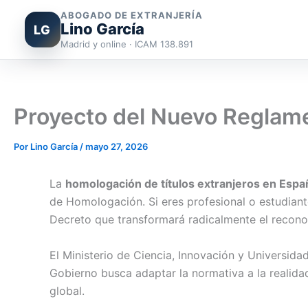
ABOGADO DE EXTRANJERÍA
Lino García
LG
Madrid y online · ICAM 138.891
Ir
al
contenido
Proyecto del Nuevo Reglam
Por
Lino García
/
mayo 27, 2026
La
homologación de títulos extranjeros en Espa
de Homologación. Si eres profesional o estudiante
Decreto que transformará radicalmente el recon
El Ministerio de Ciencia, Innovación y Universida
Gobierno busca adaptar la normativa a la realidad
global.