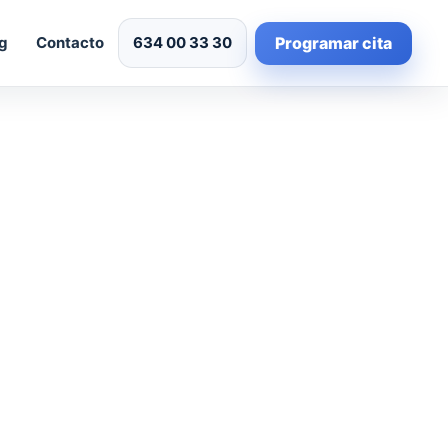
Programar cita
g
Contacto
634 00 33 30