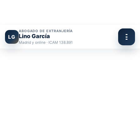
ABOGADO DE EXTRANJERÍA
Lino García
LG
Madrid y online · ICAM 138.891
Ir
al
contenido