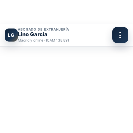
ABOGADO DE EXTRANJERÍA
Lino García
LG
Madrid y online · ICAM 138.891
Ir
al
contenido