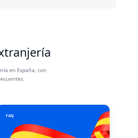
xtranjería
ería en España, con
recuentes.
FAQ