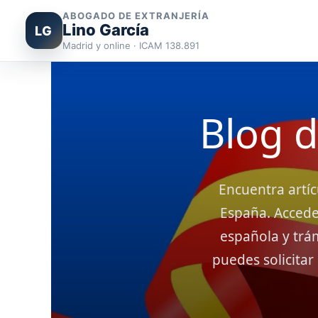
ABOGADO DE EXTRANJERÍA
Lino García
LG
Madrid y online · ICAM 138.891
Ir
al
contenido
Blog d
Encuentra artíc
España. Accede 
española y trám
puedes solicitar