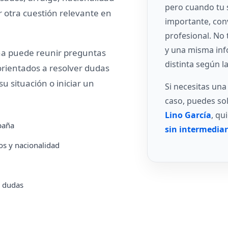
pero cuando tu 
r otra cuestión relevante en
importante, con
profesional. No 
y una misma inf
ina puede reunir preguntas
distinta según l
orientados a resolver dudas
u situación o iniciar un
Si necesitas una
caso, puedes sol
Lino García
, qu
spaña
sin intermediar
os y nacionalidad
r dudas