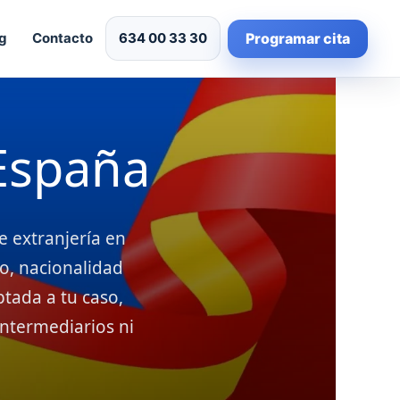
Programar cita
g
Contacto
634 00 33 30
 España
e extranjería en
go, nacionalidad
ptada a tu caso,
 intermediarios ni