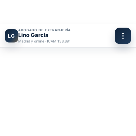
ABOGADO DE EXTRANJERÍA
Lino García
LG
Madrid y online · ICAM 138.891
Ir
al
contenido