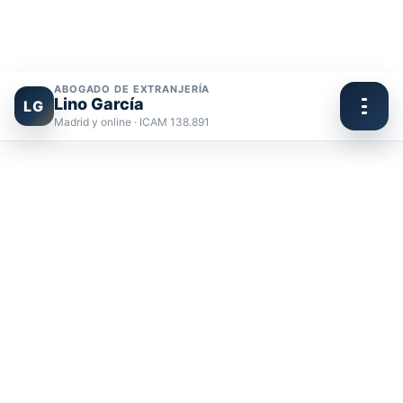
ABOGADO DE EXTRANJERÍA
Lino García
LG
Madrid y online · ICAM 138.891
Ir
al
contenido