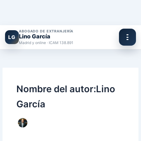
ABOGADO DE EXTRANJERÍA
Lino García
LG
Madrid y online · ICAM 138.891
Ir
al
contenido
Nombre del autor:Lino
García