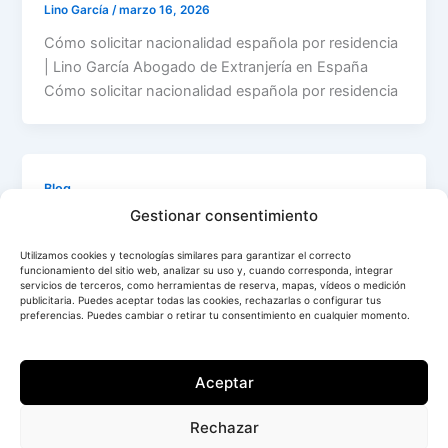
Lino García
/
marzo 16, 2026
Cómo solicitar nacionalidad española por residencia
| Lino García Abogado de Extranjería en España
Cómo solicitar nacionalidad española por residencia
Blog
Gestionar consentimiento
Requisitos para arraigo social en españa
2026
Utilizamos cookies y tecnologías similares para garantizar el correcto
funcionamiento del sitio web, analizar su uso y, cuando corresponda, integrar
Lino García
/
marzo 16, 2026
servicios de terceros, como herramientas de reserva, mapas, vídeos o medición
publicitaria. Puedes aceptar todas las cookies, rechazarlas o configurar tus
Requisitos para arraigo social en España 2026 | Lino
preferencias. Puedes cambiar o retirar tu consentimiento en cualquier momento.
García Abogado de Extranjería en España Requisitos
para obtener arraigo social
Aceptar
Rechazar