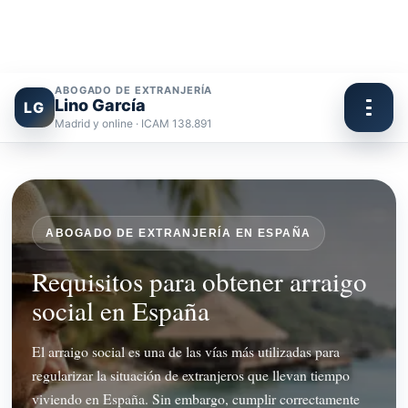
ABOGADO DE EXTRANJERÍA
Lino García
LG
Madrid y online · ICAM 138.891
Ir
al
contenido
ABOGADO DE EXTRANJERÍA EN ESPAÑA
Requisitos para obtener arraigo
social en España
El arraigo social es una de las vías más utilizadas para
regularizar la situación de extranjeros que llevan tiempo
viviendo en España. Sin embargo, cumplir correctamente