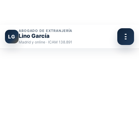
ABOGADO DE EXTRANJERÍA
Lino García
LG
Madrid y online · ICAM 138.891
Ir
al
contenido