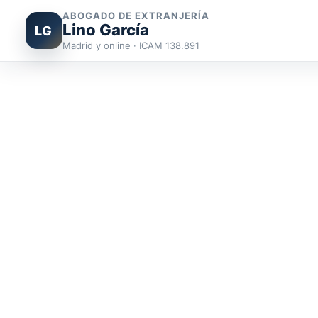
ABOGADO DE EXTRANJERÍA
Lino García
LG
Madrid y online · ICAM 138.891
Ir
al
contenido