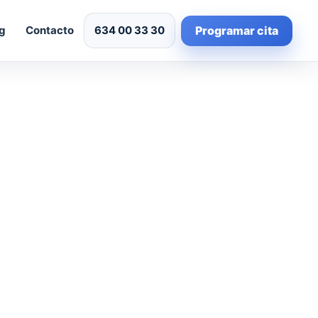
Programar cita
g
Contacto
634 00 33 30