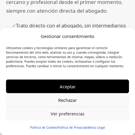
cercano y profesional desde el primer momento,
siempre con atención directa del abogado.
Trato directo con el abogado, sin intermediarios
Gestionar consentimiento
Despacho físico en Madrid
Estrategia personalizada según tu caso
Utilizamos cookies y tecnologías similares para garantizar el correcto
funcionamiento del sitio web, analizar su uso y, cuando corresponda, integrar
servicios de terceros, como herramientas de reserva, mapas, vídeos o medición
Acompañamiento en todo el procedimiento
publicitaria. Puedes aceptar todas las cookies, rechazarlas o configurar tus
preferencias. Puedes cambiar o retirar tu consentimiento en cualquier momento.
Conocer al abogado
Aceptar
Rechazar
Ver preferencias
Política de Cookies
Política de Privacidad
Aviso Legal