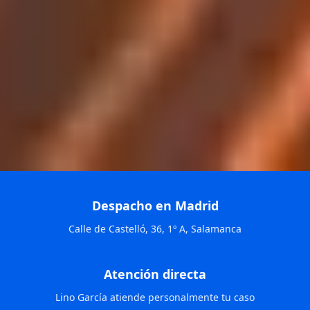
Despacho en Madrid
Calle de Castelló, 36, 1º A, Salamanca
Atención directa
Lino García atiende personalmente tu caso