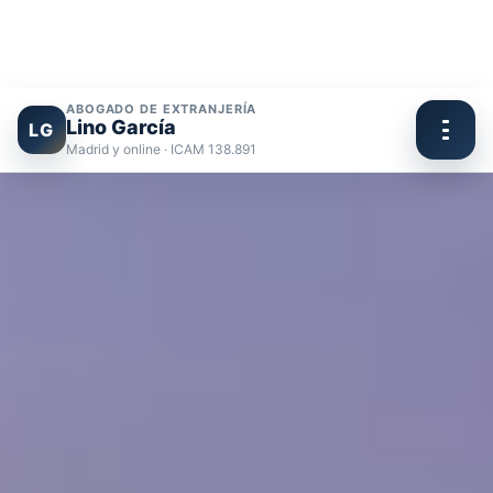
ABOGADO DE EXTRANJERÍA
Lino García
LG
Madrid y online · ICAM 138.891
Ir
al
contenido