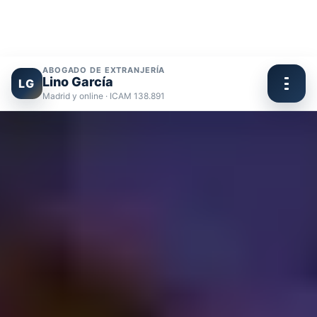
ABOGADO DE EXTRANJERÍA
Lino García
LG
Madrid y online · ICAM 138.891
Ir
al
contenido