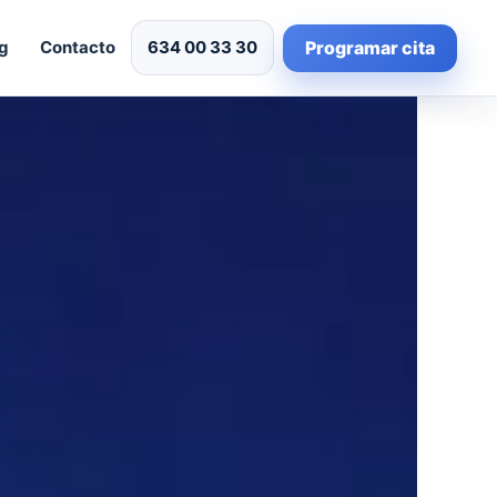
Programar cita
g
Contacto
634 00 33 30