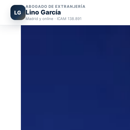
ABOGADO DE EXTRANJERÍA
Lino García
LG
Madrid y online · ICAM 138.891
Ir
al
contenido