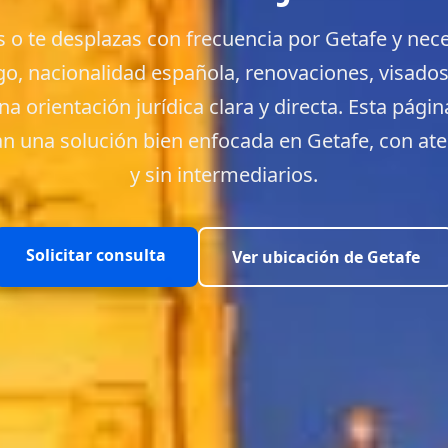
jas o te desplazas con frecuencia por Getafe y nec
igo, nacionalidad española, renovaciones, visados
a orientación jurídica clara y directa. Esta pági
n una solución bien enfocada en Getafe, con ate
y sin intermediarios.
Solicitar consulta
Ver ubicación de Getafe